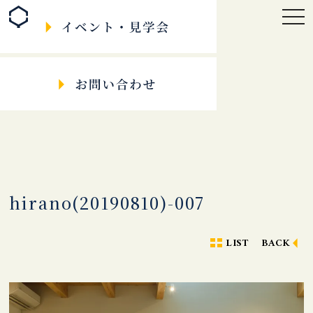
togg
navi
hirano(20190810)-007
LIST
BACK