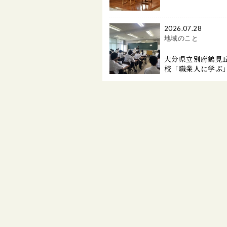
2026.07.28
地域のこと
大分県立別府鶴見
校「職業人に学ぶ