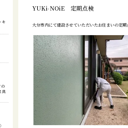
YUKi-NOiE 定期点検
ッキ
大分市内にて建設させていただいたお住まいの定期
討の
家具
⑤