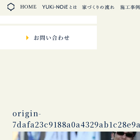
origin-
7dafa23c9188a0a4329ab1c28e9