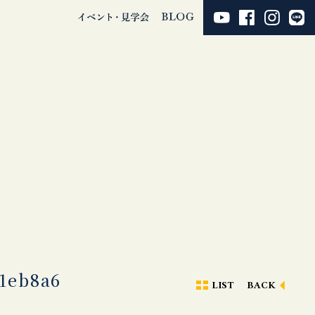
1eb8a6
LIST
BACK