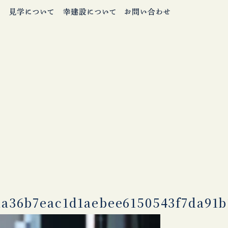
aa36b7eac1d1aebee6150543f7da91b