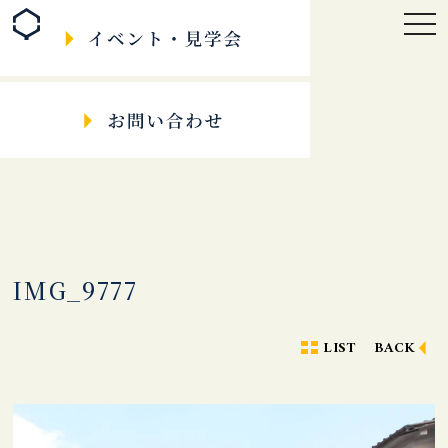
togg
navi
IMG_9777
LIST
BACK