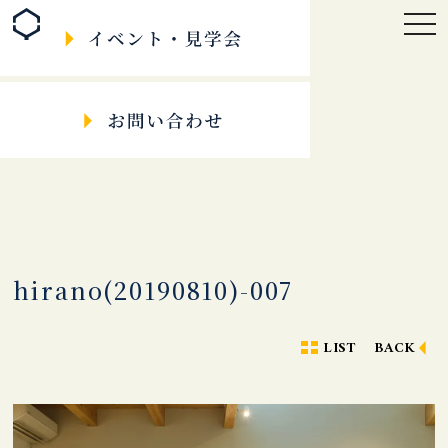
togg
navi
hirano(20190810)-007
LIST
BACK