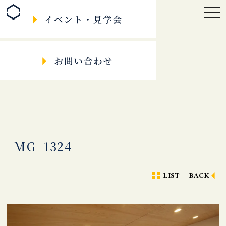
togg
navi
_MG_1324
LIST
BACK