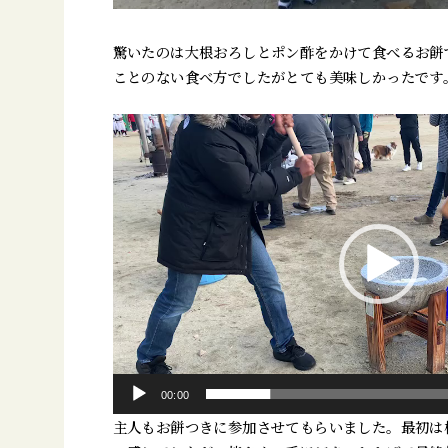
驚いたのは大根おろしとポン酢をかけて食べるお餅
ことのない食べ方でしたがとても美味しかったです
動
画
プ
レ
ー
ヤ
ー
00:00
主人もお餅つきに参加させてもらいました。最初は