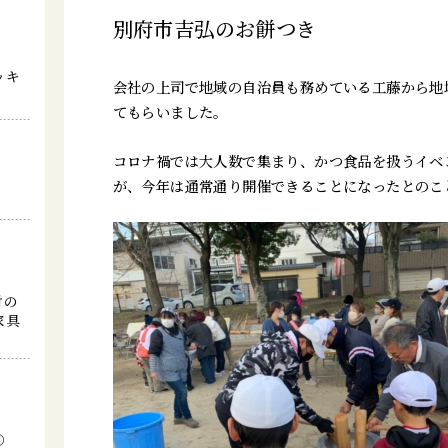
別府市吉弘のお餅つき
ッキ
会社の上司で地域の自治員も務めている工藤から地
てもらいました。
コロナ禍では大人数で集まり、かつ食品を扱うイベ
が、今年は通常通り開催できることになったとのこ
討の
家具
⑤