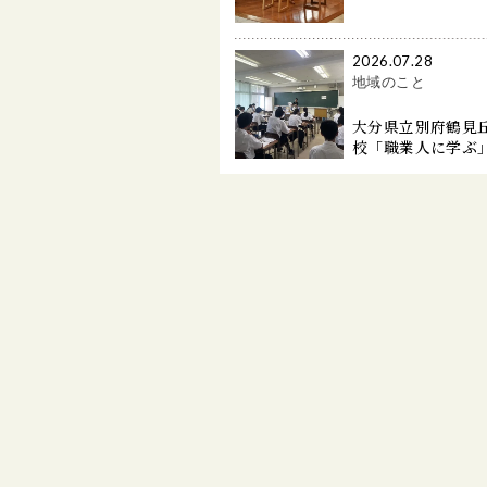
2026.07.28
地域のこと
大分県立別府鶴見
校「職業人に学ぶ