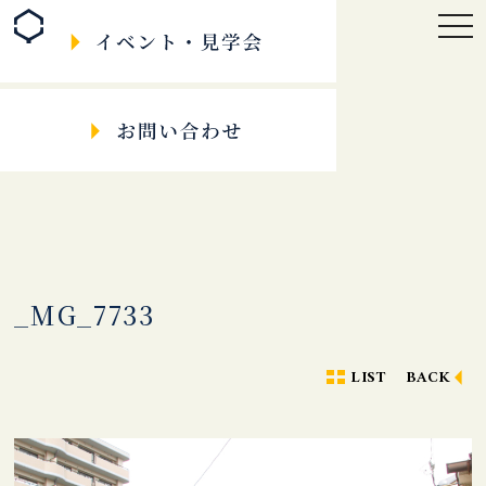
togg
navi
_MG_7733
LIST
BACK