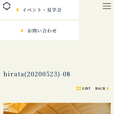
togg
navi
hirata(20200523)-08
LIST
BACK