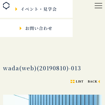
togg
navi
wada(web)(20190810)-013
LIST
BACK