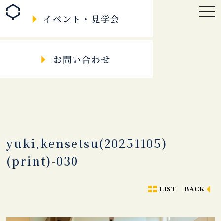
togg
navi
yuki,kensetsu(20251105)
(print)-030
LIST
BACK