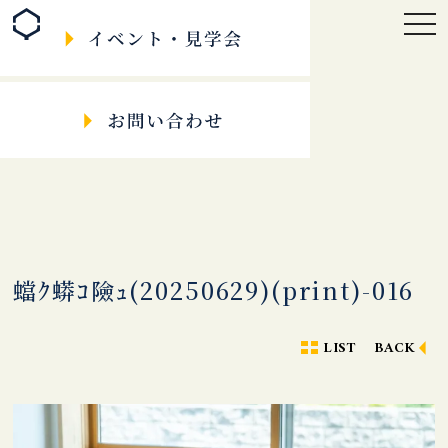
togg
navi
蟷ｸ蟒ｺ險ｭ(20250629)(print)-016
LIST
BACK