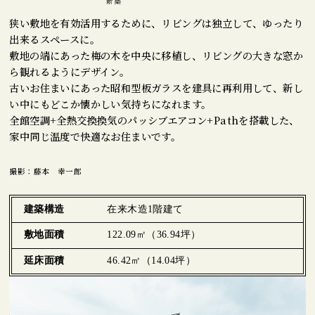
狭い敷地を有効活用するために、リビングは独立して、ゆったり
出来るスペースに。
敷地の端にあった梅の木を中央に移植し、リビングの大きな窓か
ら観れるようにデザイン。
古いお住まいにあった昭和型板ガラスを建具に再利用して、新し
い中にもどこか懐かしい気持ちになれます。
全館空調+全熱交換換気のパッシブエアコン+Pathを搭載した、
家中同じ温度で快適なお住まいです。
撮影：藤本 幸一郎
建築構造
在来木造1階建て
敷地面積
122.09㎡（36.94坪）
延床面積
46.42㎡（14.04坪）