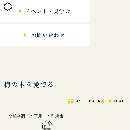
togg
navi
梅の木を愛でる
LIST
BACK
NEXT
全館空調
平屋
別府市