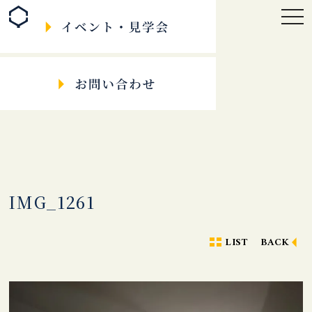
togg
navi
IMG_1261
LIST
BACK