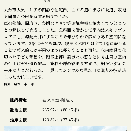
大分市人気エリアの閑静な住宅街。面する道はまさに坂道、敷地
も斜面かつ崖を有する場所でした。
車の動線、間取り、条例のクリア等お施主様と協力してひとつひ
とつ解決して完成しました。急斜面を活かして室内はスキップフ
ロアにし、勾配天井にすることで伸びやかで広がりある空間にな
っています。2階に子ども部屋、寝室と水回りは全て1階に設ける
ことで将来的には平屋のように暮らすことも可能。収納家具で仕
切った子ども部屋や、階段上部に設けた小窓などにも注目♪室内
の仕上げ材や造作家具、窓枠や扉の納まり方まで、細かいディテ
ールにもこだわった、一見してシンプルな見た目に職人の技が詰
まったお住まいです。
撮影：藤本 幸一郎
建築構造
在来木造2階建て
敷地面積
265.97㎡（80.45坪）
延床面積
123.82㎡（37.45坪）