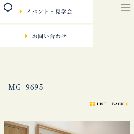
togg
navi
_MG_9695
LIST
BACK