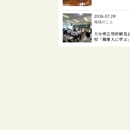
2026.07.28
地域のこと
大分県立別府鶴見
校「職業人に学ぶ