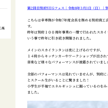
第2回目別府YEGフェス｜令和8年3月1日（日）｜別
こちらは幸専務が令和7年度会長を務める別府商工
す。
丘高
昨年は別府１００周年事業の一環で行われたスカイ
」
いう事で昨年に引き続き開催されました。
メインのスカイランタンは夜に上げるのですが、
１４時からキッチンカーやワークショップが出され
音楽など様々なパフォーマンスが披露されていまし
全部のパフォーマンスは見れていませんが、別府に
とスクール生がいることに驚きました！
小学生が半袖でエネルギッシュに踊っているのをみ
ました。