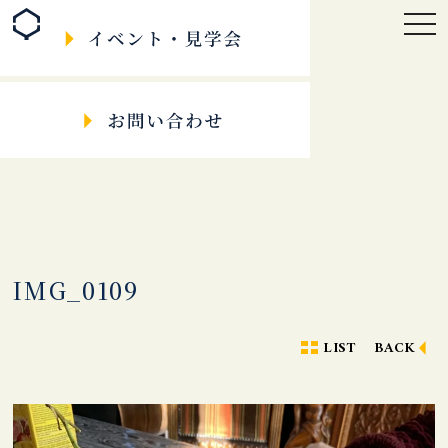
togg
navi
IMG_0109
LIST
BACK