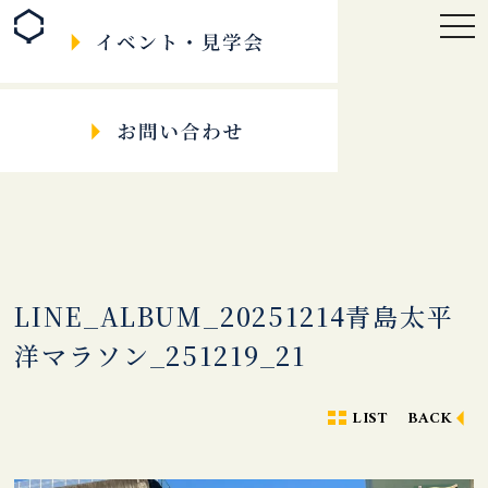
togg
navi
LINE_ALBUM_20251214青島太平
洋マラソン_251219_21
LIST
BACK