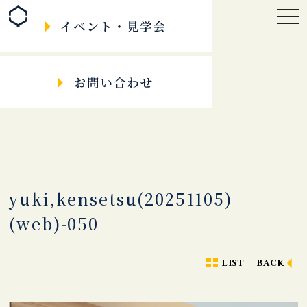
togg
navi
yuki,kensetsu(20251105)
(web)-050
LIST
BACK