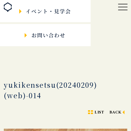
togg
navi
yukikensetsu(20240209)
(web)-014
LIST
BACK