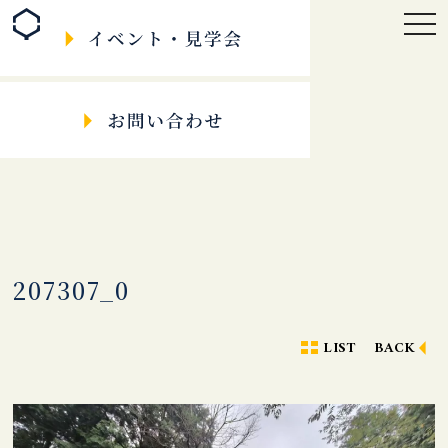
togg
navi
207307_0
LIST
BACK