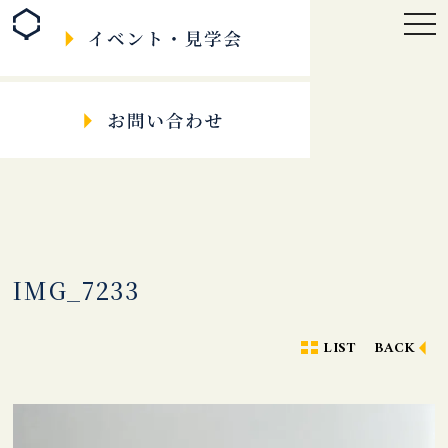
togg
navi
IMG_7233
LIST
BACK