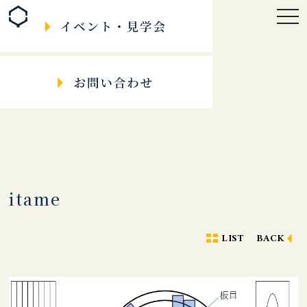
togg
navi
itame
LIST
BACK