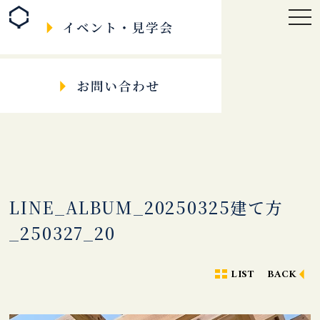
togg
navi
LINE_ALBUM_20250325建て方
_250327_20
LIST
BACK