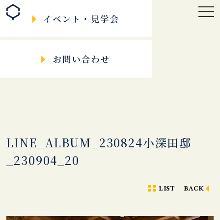
togg
navi
LINE_ALBUM_230824小深田邸
_230904_20
LIST
BACK