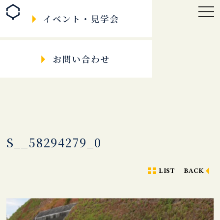
togg
navi
S__58294279_0
LIST
BACK