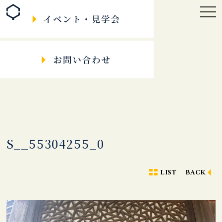
togg
navi
S__55304255_0
LIST
BACK