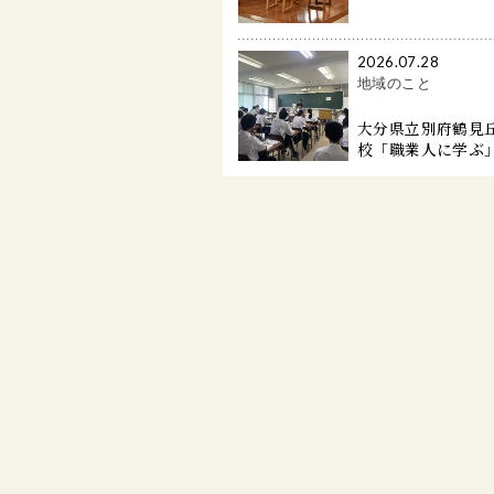
2026.07.28
地域のこと
大分県立別府鶴見
校「職業人に学ぶ