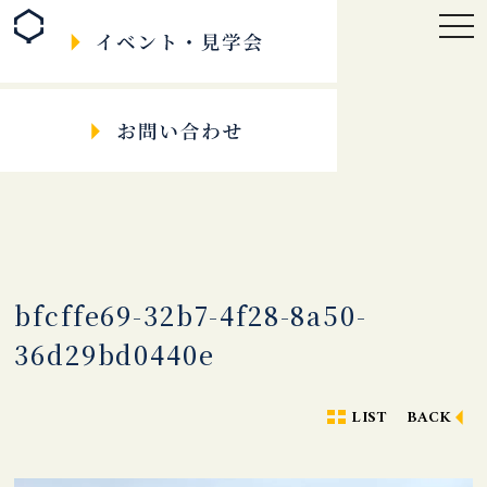
togg
navi
bfcffe69-32b7-4f28-8a50-
36d29bd0440e
LIST
BACK