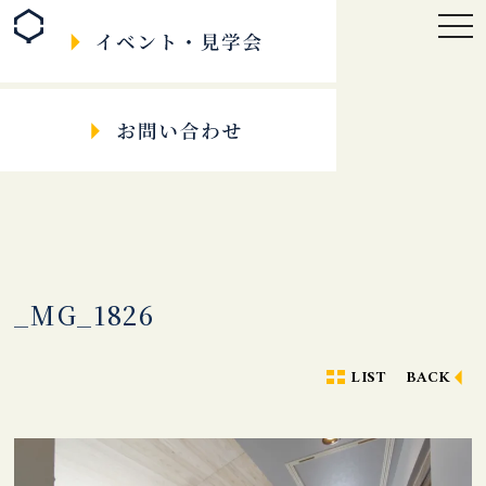
togg
navi
_MG_1826
LIST
BACK