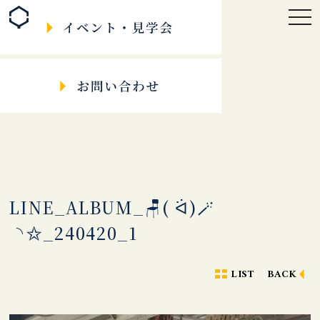
togg
navi
LINE_ALBUM_🪑( ᐛ)🪄︎︎
◝✩_240420_1
LIST
BACK