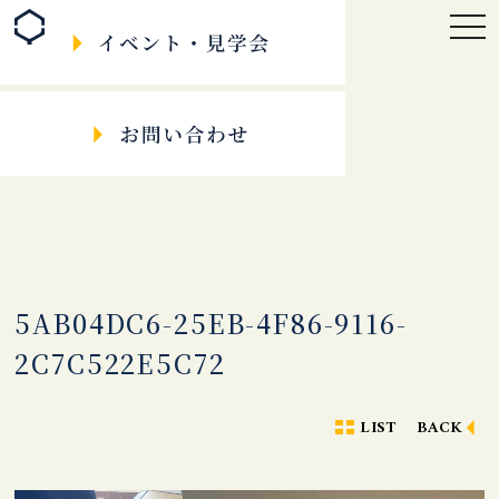
togg
navi
5AB04DC6-25EB-4F86-9116-
2C7C522E5C72
LIST
BACK